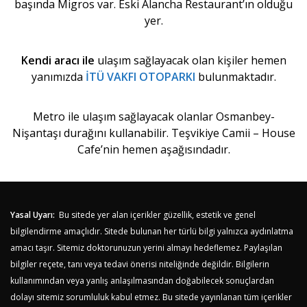
başında Migros var. Eski Alancha Restaurant’ın olduğu
yer.
Kendi aracı ile
ulaşım sağlayacak olan kişiler hemen
yanımızda
İTÜ VAKFI OTOPARKI
bulunmaktadır.
Metro ile ulaşım sağlayacak olanlar Osmanbey-
Nişantaşı durağını kullanabilir. Teşvikiye Camii – House
Cafe’nin hemen aşağısındadır.
Yasal Uyarı:
Bu sitede yer alan içerikler güzellik, estetik ve genel
bilgilendirme amaçlıdır. Sitede bulunan her türlü bilgi yalnızca aydınlatma
amacı taşır. Sitemiz doktorunuzun yerini almayı hedeflemez. Paylaşılan
bilgiler reçete, tanı veya tedavi önerisi niteliğinde değildir. Bilgilerin
kullanımından veya yanlış anlaşılmasından doğabilecek sonuçlardan
dolayı sitemiz sorumluluk kabul etmez. Bu sitede yayınlanan tüm içerikler