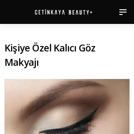
Skip
Togg
Skip
to
navig
primary
links
navigation
Kişiye Özel Kalıcı Göz
Skip
to
Makyajı
content