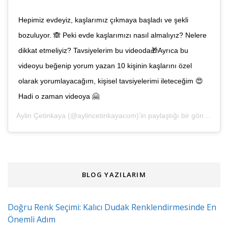
Hepimiz evdeyiz, kaşlarımız çıkmaya başladı ve şekli
bozuluyor. 🙈 Peki evde kaşlarımızı nasıl almalıyız? Nelere
dikkat etmeliyiz? Tavsiyelerim bu videoda🎁Ayrıca bu
videoyu beğenip yorum yazan 10 kişinin kaşlarını özel
olarak yorumlayacağım, kişisel tavsiyelerimi ileteceğim 😍
Hadi o zaman videoya 🤗
Aylin Çetinkaya
(@aylincetinkayacom)’in paylaştığı bir gönderi (
4 
BLOG YAZILARIM
Doğru Renk Seçimi: Kalıcı Dudak Renklendirmesinde En
Önemli Adım