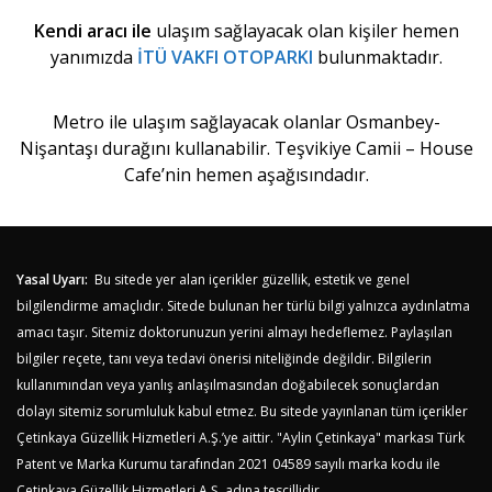
Kendi aracı ile
ulaşım sağlayacak olan kişiler hemen
yanımızda
İTÜ VAKFI OTOPARKI
bulunmaktadır.
Metro ile ulaşım sağlayacak olanlar Osmanbey-
Nişantaşı durağını kullanabilir. Teşvikiye Camii – House
Cafe’nin hemen aşağısındadır.
Yasal Uyarı:
Bu sitede yer alan içerikler güzellik, estetik ve genel
bilgilendirme amaçlıdır. Sitede bulunan her türlü bilgi yalnızca aydınlatma
amacı taşır. Sitemiz doktorunuzun yerini almayı hedeflemez. Paylaşılan
bilgiler reçete, tanı veya tedavi önerisi niteliğinde değildir. Bilgilerin
kullanımından veya yanlış anlaşılmasından doğabilecek sonuçlardan
dolayı sitemiz sorumluluk kabul etmez. Bu sitede yayınlanan tüm içerikler
Çetinkaya Güzellik Hizmetleri A.Ş.’ye aittir. "Aylin Çetinkaya" markası Türk
Patent ve Marka Kurumu tarafından 2021 04589 sayılı marka kodu ile
Çetinkaya Güzellik Hizmetleri A.Ş. adına tescillidir.