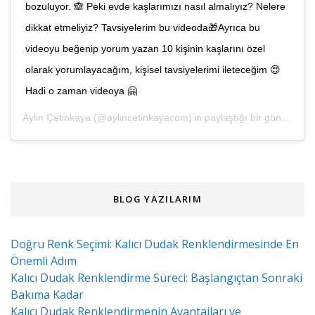
bozuluyor. 🙈 Peki evde kaşlarımızı nasıl almalıyız? Nelere
dikkat etmeliyiz? Tavsiyelerim bu videoda🎁Ayrıca bu
videoyu beğenip yorum yazan 10 kişinin kaşlarını özel
olarak yorumlayacağım, kişisel tavsiyelerimi ileteceğim 😍
Hadi o zaman videoya 🤗
Aylin Çetinkaya
(@aylincetinkayacom)’in paylaştığı bir gönderi (
4 
BLOG YAZILARIM
Doğru Renk Seçimi: Kalıcı Dudak Renklendirmesinde En
Önemli Adım
Kalıcı Dudak Renklendirme Süreci: Başlangıçtan Sonraki
Bakıma Kadar
Kalıcı Dudak Renklendirmenin Avantajları ve