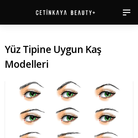
Skip
Togg
Skip
to
navig
primary
links
navigation
Yüz Tipine Uygun Kaş
Skip
to
Modelleri
content