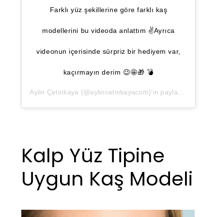
Farklı yüz şekillerine göre farklı kaş
modellerini bu videoda anlattım ✌️Ayrıca
videonun içerisinde sürpriz bir hediyem var,
kaçırmayın derim 😉🤩🎁 💣
Aylin Çetinkaya
(@aylincetinkayacom)'in paylaştığı bir gönderi (
Kalp Yüz Tipine
Uygun Kaş Modeli