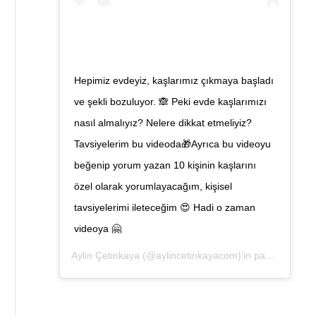
Hepimiz evdeyiz, kaşlarımız çıkmaya başladı
ve şekli bozuluyor. 🙈 Peki evde kaşlarımızı
nasıl almalıyız? Nelere dikkat etmeliyiz?
Tavsiyelerim bu videoda🎁Ayrıca bu videoyu
beğenip yorum yazan 10 kişinin kaşlarını
özel olarak yorumlayacağım, kişisel
tavsiyelerimi ileteceğim 😍 Hadi o zaman
videoya 🤗
Aylin Çetinkaya
(@aylincetinkayacom)’in paylaştığı bir gönderi (