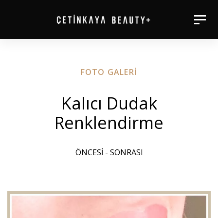
Skip
Togg
Skip
to
navig
primary
links
navigation
FOTO GALERI
Skip
to
Kalıcı Dudak
content
Renklendirme
ÖNCESİ - SONRASI