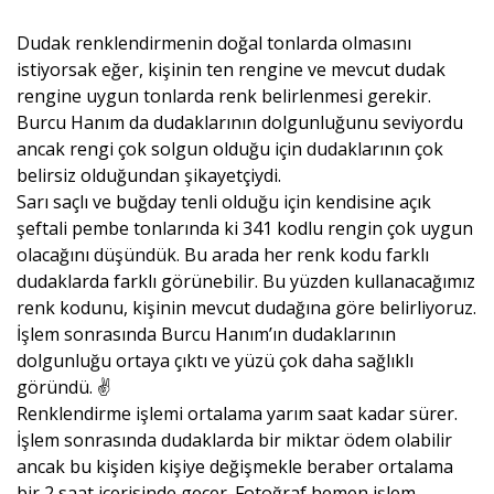
Dudak renklendirmenin doğal tonlarda olmasını
istiyorsak eğer, kişinin ten rengine ve mevcut dudak
rengine uygun tonlarda renk belirlenmesi gerekir.
Burcu Hanım da dudaklarının dolgunluğunu seviyordu
ancak rengi çok solgun olduğu için dudaklarının çok
belirsiz olduğundan şikayetçiydi.
Sarı saçlı ve buğday tenli olduğu için kendisine açık
şeftali pembe tonlarında ki 341 kodlu rengin çok uygun
olacağını düşündük. Bu arada her renk kodu farklı
dudaklarda farklı görünebilir. Bu yüzden kullanacağımız
renk kodunu, kişinin mevcut dudağına göre belirliyoruz.
İşlem sonrasında Burcu Hanım’ın dudaklarının
dolgunluğu ortaya çıktı ve yüzü çok daha sağlıklı
göründü. ✌️
Renklendirme işlemi ortalama yarım saat kadar sürer.
İşlem sonrasında dudaklarda bir miktar ödem olabilir
ancak bu kişiden kişiye değişmekle beraber ortalama
bir 2 saat içerisinde geçer. Fotoğraf hemen işlem