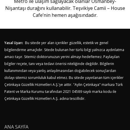
Metro ile ulaşım sağlayacak olanlar Osmanbey-
Nişantaşı durağını kullanabilir. Teşvikiye Camii – House
Cafe’nin hemen aşağısındadır.
Yasal Uyarı:
Bu sitede yer alan içerikler güzellik, estetik ve genel
bilgilendirme amaçlıdır. Sitede bulunan her türlü bilgi yalnızca aydınlatma
amacı taşır. Sitemiz doktorunuzun yerini almayı hedeflemez. Paylaşılan
bilgiler reçete, tanı veya tedavi önerisi niteliğinde değildir. Bilgilerin
kullanımından veya yanlış anlaşılmasından doğabilecek sonuçlardan
dolayı sitemiz sorumluluk kabul etmez. Bu sitede yayınlanan tüm içerikler
Çetinkaya Güzellik Hizmetleri A.Ş.’ye aittir. "Aylin Çetinkaya" markası Türk
Patent ve Marka Kurumu tarafından 2021 04589 sayılı marka kodu ile
Çetinkaya Güzellik Hizmetleri A.Ş. adına tescillidir.
ANA SAYFA